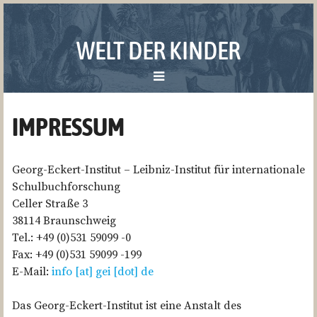
WELT DER KINDER
ZUM
IMPRESSUM
MENÜ
DAS PROJEKT
SPRINGEN
Georg-Eckert-Institut – Leibniz-Institut für internationale
ZIELE
Schulbuchforschung
VORGEHEN
Celler Straße 3
38114 Braunschweig
MITARBEITER & PARTNER
Tel.: +49 (0)531 59099 -0
VERÖFFENTLICHUNGEN & VORTRÄGE
Fax: +49 (0)531 59099 -199
E-Mail:
info [at] gei [dot] de
DEUTSCH
Das Georg-Eckert-Institut ist eine Anstalt des